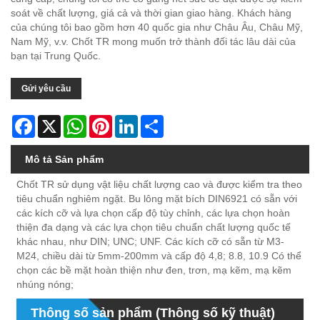
soát về chất lượng, giá cả và thời gian giao hàng. Khách hàng
của chúng tôi bao gồm hơn 40 quốc gia như Châu Âu, Châu Mỹ,
Nam Mỹ, v.v. Chốt TR mong muốn trở thành đối tác lâu dài của
bạn tại Trung Quốc.
Gửi yêu cầu
Facebook
X
WhatsApp
Pinterest
LinkedIn
Share
Mô tả Sản phẩm
Chốt TR sử dụng vật liệu chất lượng cao và được kiểm tra theo
tiêu chuẩn nghiêm ngặt. Bu lông mặt bích DIN6921 có sẵn với
các kích cỡ và lựa chọn cấp độ tùy chỉnh, các lựa chọn hoàn
thiện đa dạng và các lựa chọn tiêu chuẩn chất lượng quốc tế
khác nhau, như DIN; UNC; UNF. Các kích cỡ có sẵn từ M3-
M24, chiều dài từ 5mm-200mm và cấp độ 4,8; 8.8, 10.9 Có thể
chọn các bề mặt hoàn thiện như đen, trơn, mạ kẽm, mạ kẽm
nhúng nóng;
Thông số sản phẩm (Thông số kỹ thuật)