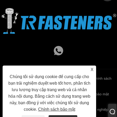
X
Chúng tôi sử dụng cookie để cung cấp cho
Links
Sitemap
RSS
XML
Chính sách
bạn trải nghiệm duyệt web tốt hơn, phân tích
lưu lượng truy cập trang web và cá nhân
bảo mật
hóa nội dung. Bằng cách sử dụng trang web
này, bạn đồng ý với việc chúng tôi sử dụng
cookie.
Chính sách bảo mật
Bản quyền © 2023 Công ty TNHH Thương mại Công nghiệp
Hàng Châu TR. Mọi quyền được bảo lưu