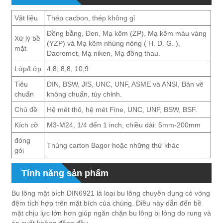
Vật liệu
Thép cacbon, thép không gỉ
Đồng bằng, Đen, Mạ kẽm (ZP), Mạ kẽm màu vàng
Xử lý bề
(YZP) và Mạ kẽm nhúng nóng ( H. D. G. ),
mặt
Dacromet, Mạ niken, Mạ đồng thau.
Lớp/Lớp
4,8; 8,8, 10,9
Tiêu
DIN, BSW, JIS, UNC, UNF, ASME và ANSI, Bản vẽ
chuẩn
không chuẩn, tùy chỉnh.
Chủ đề
Hệ mét thô, hệ mét Fine, UNC, UNF, BSW, BSF.
Kích cỡ
M3-M24, 1/4 đến 1 inch, chiều dài: 5mm-200mm
đóng
Thùng carton Bagor hoặc những thứ khác
gói
Tính năng sản phẩm
Bu lông mặt bích DIN6921 là loại bu lông chuyên dụng có vòng
đệm tích hợp trên mặt bích của chúng. Điều này dẫn đến bề
mặt chịu lực lớn hơn giúp ngăn chặn bu lông bị lỏng do rung và
áp suất không đồng đều.