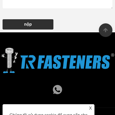
nộp
X