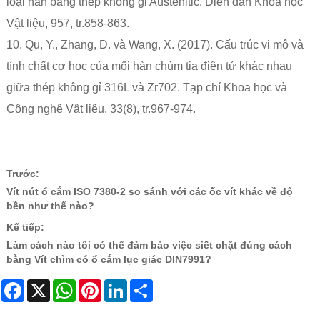
loại hàn bằng thép không gỉ Austenitic. Diễn đàn Khoa học
Vật liệu, 957, tr.858-863.
10. Qu, Y., Zhang, D. và Wang, X. (2017). Cấu trúc vi mô và
tính chất cơ học của mối hàn chùm tia điện tử khác nhau
giữa thép không gỉ 316L và Zr702. Tạp chí Khoa học và
Công nghệ Vật liệu, 33(8), tr.967-974.
Trước:
Vít nút ổ cắm ISO 7380-2 so sánh với các ốc vít khác về độ
bền như thế nào?
Kế tiếp:
Làm cách nào tôi có thể đảm bảo việc siết chặt đúng cách
bằng Vít chìm có ổ cắm lục giác DIN7991?
Facebook
X
WhatsApp
Pinterest
LinkedIn
Share