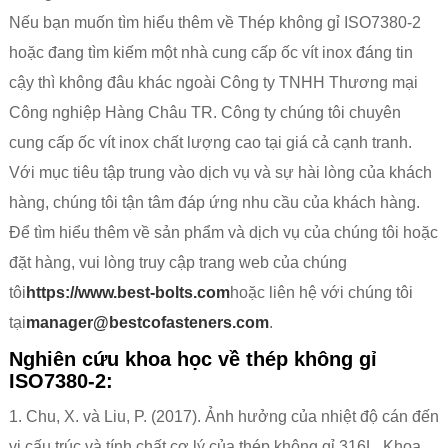
Nếu bạn muốn tìm hiểu thêm về Thép không gỉ ISO7380-2
hoặc đang tìm kiếm một nhà cung cấp ốc vít inox đáng tin
cậy thì không đâu khác ngoài Công ty TNHH Thương mại
Công nghiệp Hàng Châu TR. Công ty chúng tôi chuyên
cung cấp ốc vít inox chất lượng cao tại giá cả cạnh tranh.
Với mục tiêu tập trung vào dịch vụ và sự hài lòng của khách
hàng, chúng tôi tận tâm đáp ứng nhu cầu của khách hàng.
Để tìm hiểu thêm về sản phẩm và dịch vụ của chúng tôi hoặc
đặt hàng, vui lòng truy cập trang web của chúng
tôi
https://www.best-bolts.com
hoặc liên hệ với chúng tôi
tại
manager@bestcofasteners.com
.
Nghiên cứu khoa học về thép không gỉ
ISO7380-2:
1. Chu, X. và Liu, P. (2017). Ảnh hưởng của nhiệt độ cán đến
vi cấu trúc và tính chất cơ lý của thép không gỉ 316L. Khoa